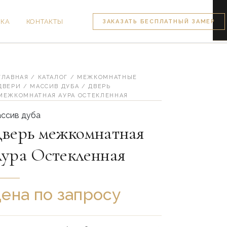
ВКА
КОНТАКТЫ
ЗАКАЗАТЬ БЕСПЛАТНЫЙ ЗАМЕР
личество
вара
ерь
жкомнатная
ГЛАВНАЯ
/
КАТАЛОГ
/
МЕЖКОМНАТНЫЕ
ра
ДВЕРИ
/
МАССИВ ДУБА
/ ДВЕРЬ
текленная
МЕЖКОМНАТНАЯ АУРА ОСТЕКЛЕННАЯ
ссив дуба
верь межкомнатная
ура Остекленная
ена по запросу