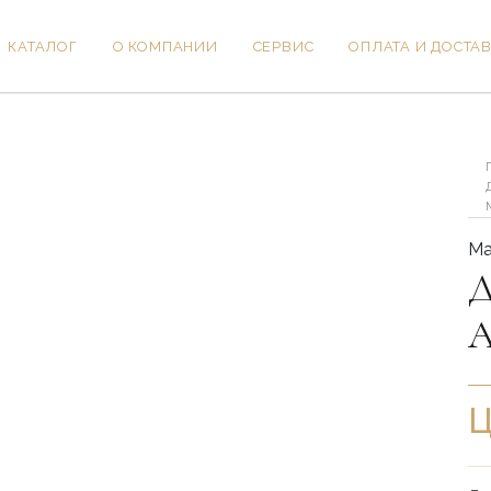
КАТАЛОГ
О КОМПАНИИ
СЕРВИС
ОПЛАТА И ДОСТА
Ко
то
Дв
ме
Ау
Ос
Ма
Д
А
Ц