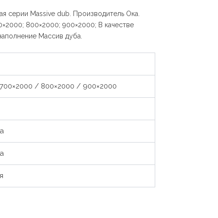
я серии Massive dub. Производитель Ока.
0×2000; 800×2000; 900×2000; В качестве
наполнение Массив дуба.
700×2000 / 800×2000 / 900×2000
а
а
я