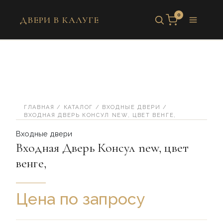
Перейти
0
к
ДВЕРИ В КАЛУГЕ
содержимому
Количество
товара
Входная
Дверь
Консул
new,
цвет
венге,
ГЛАВНАЯ
/
КАТАЛОГ
/
ВХОДНЫЕ ДВЕРИ
/
ВХОДНАЯ ДВЕРЬ КОНСУЛ NEW, ЦВЕТ ВЕНГЕ,
Входные двери
Входная Дверь Консул new, цвет
венге,
Цена по запросу