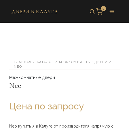
Перейти
0
к
ДВЕРИ В КАЛУГЕ
содержимому
Количество
товара
Neo
ГЛАВНАЯ
/
КАТАЛОГ
/
МЕЖКОМНАТНЫЕ ДВЕРИ
/
NEO
Межкомнатные двери
Neo
Цена по запросу
Neo купить ⚡️ в Калуге от производителя напрямую с