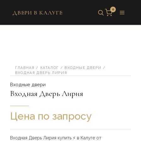
Перейти
0
к
ДВЕРИ В КАЛУГЕ
содержимому
Количество
товара
Входная
Дверь
Лирия
ГЛАВНАЯ
/
КАТАЛОГ
/
ВХОДНЫЕ ДВЕРИ
/
ВХОДНАЯ ДВЕРЬ ЛИРИЯ
Входные двери
Входная Дверь Лирия
Цена по запросу
Входная Дверь Лирия купить ⚡️ в Калуге от