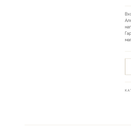
Вх
Ал
на
Га
ма
КА