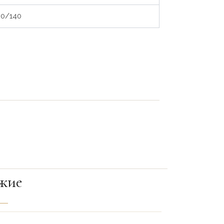
60/140
жие