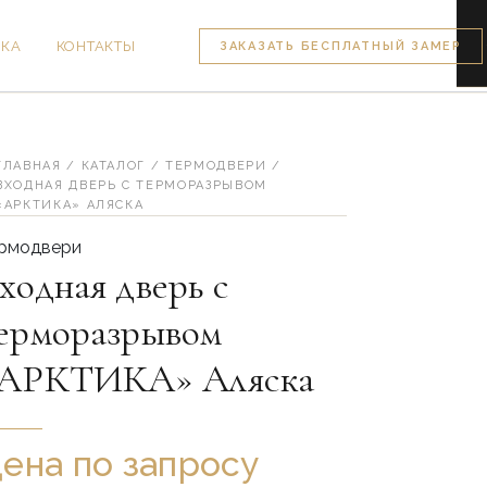
ВКА
КОНТАКТЫ
ЗАКАЗАТЬ БЕСПЛАТНЫЙ ЗАМЕР
личество
вара
одная
ерь
ГЛАВНАЯ
/
КАТАЛОГ
/
ТЕРМОДВЕРИ
/
ВХОДНАЯ ДВЕРЬ С ТЕРМОРАЗРЫВОМ
рморазрывом
«АРКТИКА» АЛЯСКА
РКТИКА»
рмодвери
яска
ходная дверь с
ерморазрывом
АРКТИКА» Аляска
ена по запросу