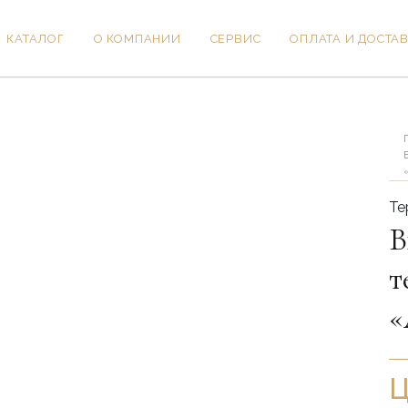
КАТАЛОГ
О КОМПАНИИ
СЕРВИС
ОПЛАТА И ДОСТА
Ко
то
Вх
дв
с
те
«А
Те
Ал
В
т
«
Ц