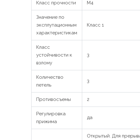
Класс прочности
М4
Значение по
эксплутационным
Класс 1
характеристикам
Класс
устойчивости к
3
взлому
Количество
3
петель
Противосъемы
2
Регулировка
да
прижима
Открытый. Для прерыв