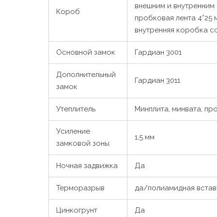
внешним и внутренним
Короб
пробковая лента 4*25
внутренняя коробка со
Основной замок
Гардиан 3001
Дополнительный
Гардиан 3011
замок
Утеплитель
Минплита, минвата, п
Усиление
1,5 мм
замковой зоны
Ночная задвижка
Да
Терморазрыв
да/полиамидная встав
Цинкогрунт
Да