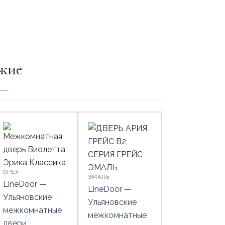
жие
ОРЕХ
ЭМАЛЬ
LineDoor —
LineDoor —
Ульяновские
Ульяновские
межкомнатные
межкомнатные
двери