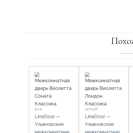
Похо
ДУБ
СЕРЫЙ
LineDoor —
LineDoor —
Ульяновские
Ульяновские
межкомнатные
межкомнатные