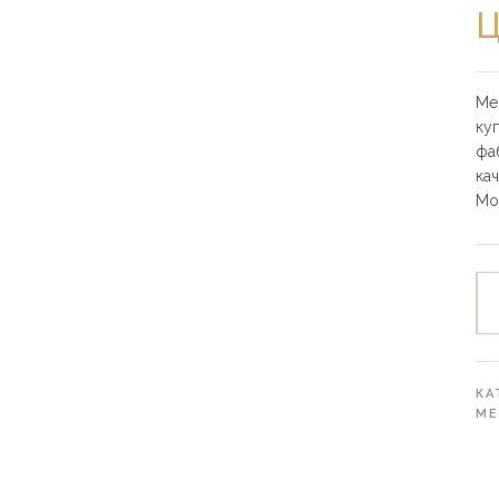
Ц
Ме
ку
фа
ка
Мо
КА
МЕ