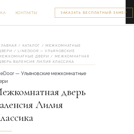
ВКА
КОНТАКТЫ
ЗАКАЗАТЬ БЕСПЛАТНЫЙ ЗАМЕР
личество
вара
жкомнатная
ерь
ГЛАВНАЯ
/
КАТАЛОГ
/
МЕЖКОМНАТНЫЕ
ленсия
ДВЕРИ
/
LINEDOOR — УЛЬЯНОВСКИЕ
лия
МЕЖКОМНАТНЫЕ ДВЕРИ
/ МЕЖКОМНАТНАЯ
ДВЕРЬ ВАЛЕНСИЯ ЛИЛИЯ КЛАССИКА
ассика
neDoor — Ульяновские межкомнатные
ери
ежкомнатная дверь
аленсия Лилия
лассика