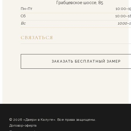
Грабцевское шоссе, 85
Пн–Пт
10:00–1
Сб
10:00–1
Вс
10:00–1
СВЯЗАТЬСЯ
ЗАКАЗАТЬ БЕСПЛАТНЫЙ ЗАМЕР
© 2026 «Двери в Калуге». Все права защищены.
Договор-оферта