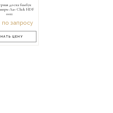
рная доска бамбук
нгри-Ла» Click HDF
0011
 по запросу
ЗНАТЬ ЦЕНУ