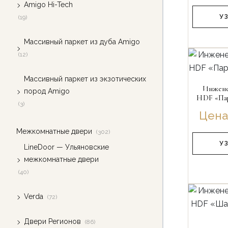
Amigo Hi-Tech
У
(19)
Массивный паркет из дуба Amigo
(12)
Массивный паркет из экзотических
Инжене
пород Amigo
HDF «Пар
(3)
Цена
Межкомнатные двери
(302)
У
LineDoor — Ульяновские
межкомнатные двери
(40)
Verda
(72)
Двери Регионов
(86)