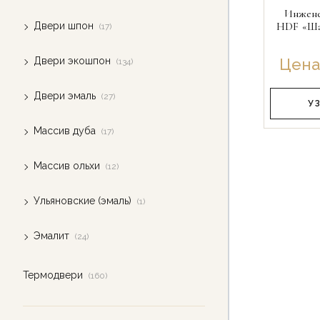
Инжене
Двери шпон
HDF «Ша
(17)
Двери экошпон
Цена
(134)
Двери эмаль
(27)
У
Массив дуба
(17)
Массив ольхи
(12)
Ульяновские (эмаль)
(1)
Эмалит
(24)
Термодвери
(160)