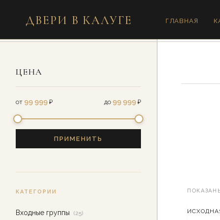
Перейти
ДВЕРИ В КАЛУГЕ
к
ГЛАВНАЯ
К
содержимому
ЦЕНА
99 999
99 999
от
₽
до
₽
ПРИМЕНИТЬ
ПОКАЗАНЫ
КАТЕГОРИИ
Входные группы
(25)