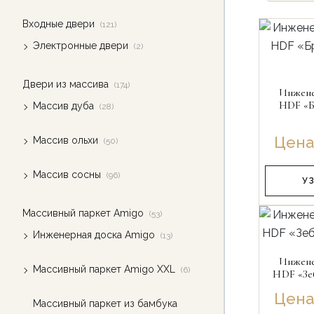
Входные двери
(121)
Электронные двери
(2)
Двери из массива
(174)
Инжене
HDF «Б
Массив дуба
(28)
Цена
Массив ольхи
(50)
Массив сосны
(96)
У
Массивный паркет Amigo
(53)
Инженерная доска Amigo
(13)
Инжене
Массивный паркет Amigo XXL
(6)
HDF «Зе
Цена
Массивный паркет из бамбука