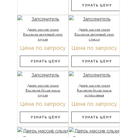
УЗНАТЬ ЦЕНУ
Дверь массив ольхи
Дверь массив ольхи
Валенсия античный орех
Валенсия античный орех
глухая
стекло
Цена по запросу
Цена по запросу
УЗНАТЬ ЦЕНУ
УЗНАТЬ ЦЕНУ
Дверь массив ольхи
Дверь массив ольхи
Валенсия белая эмаль
Валенсия белая эмаль
глухая
остекленная
Цена по запросу
Цена по запросу
УЗНАТЬ ЦЕНУ
УЗНАТЬ ЦЕНУ