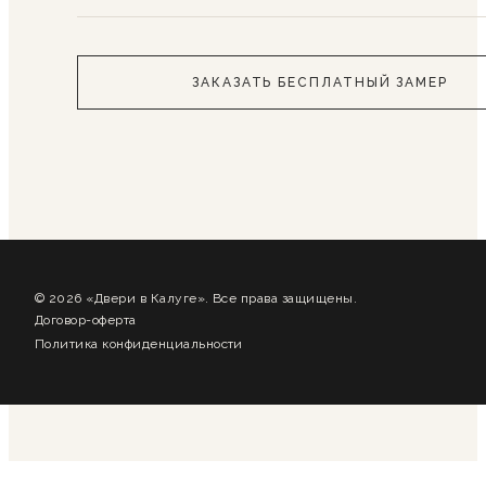
ЗАКАЗАТЬ БЕСПЛАТНЫЙ ЗАМЕР
© 2026 «Двери в Калуге». Все права защищены.
Договор-оферта
Политика конфиденциальности