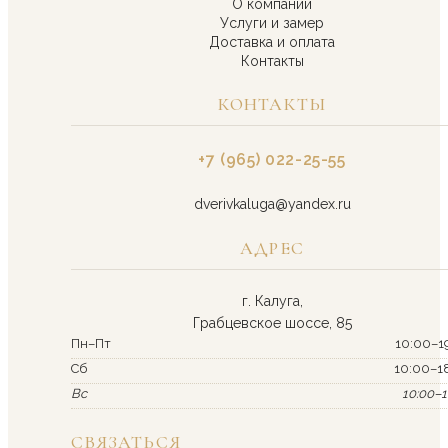
О компании
Услуги и замер
Доставка и оплата
Контакты
КОНТАКТЫ
+7 (965) 022-25-55
dverivkaluga@yandex.ru
АДРЕС
г. Калуга,
Грабцевское шоссе, 85
Пн–Пт
10:00–1
Сб
10:00–1
Вс
10:00–1
СВЯЗАТЬСЯ