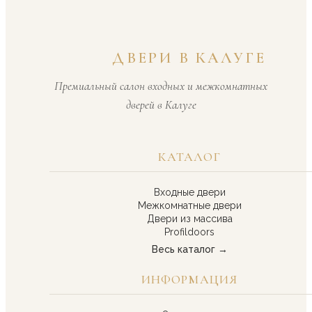
ДВЕРИ В КАЛУГЕ
Премиальный салон входных и межкомнатных
дверей в Калуге
КАТАЛОГ
Входные двери
Межкомнатные двери
Двери из массива
Profildoors
Весь каталог →
ИНФОРМАЦИЯ