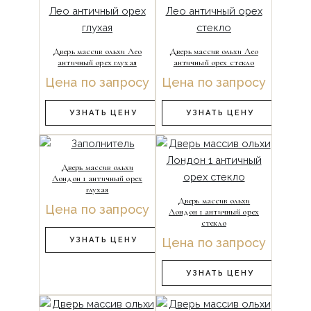
Дверь массив ольхи Лео
Дверь массив ольхи Лео
античный орех глухая
античный орех стекло
Цена по запросу
Цена по запросу
УЗНАТЬ ЦЕНУ
УЗНАТЬ ЦЕНУ
Дверь массив ольхи
Лондон 1 античный орех
глухая
Дверь массив ольхи
Цена по запросу
Лондон 1 античный орех
стекло
УЗНАТЬ ЦЕНУ
Цена по запросу
УЗНАТЬ ЦЕНУ