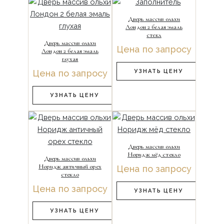
Дверь массив ольхи
Лондон 2 белая эмаль
стекл
Дверь массив ольхи
Цена по запросу
Лондон 2 белая эмаль
глухая
Цена по запросу
УЗНАТЬ ЦЕНУ
УЗНАТЬ ЦЕНУ
Дверь массив ольхи
Норидж мёд стекло
Дверь массив ольхи
Норидж античный орех
Цена по запросу
стекло
Цена по запросу
УЗНАТЬ ЦЕНУ
УЗНАТЬ ЦЕНУ