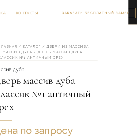
ВКА
КОНТАКТЫ
ЗАКАЗАТЬ БЕСПЛАТНЫЙ ЗАМЕР
личество
вара
ерь
ссив
ГЛАВНАЯ
/
КАТАЛОГ
/
ДВЕРИ ИЗ МАССИВА
ба
/
МАССИВ ДУБА
/ ДВЕРЬ МАССИВ ДУБА
ассик
КЛАССИК №1 АНТИЧНЫЙ ОРЕХ
1
ссив дуба
тичный
верь массив дуба
ех
лассик №1 античный
рех
ена по запросу