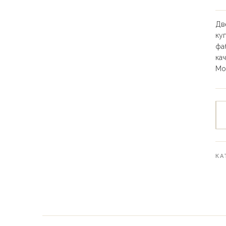
Дв
ку
фа
ка
Мо
КА