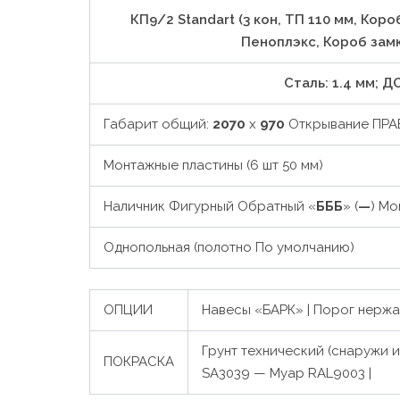
КП9/2 Standart (3 кон, ТП 110 мм, Кор
Пеноплэкс, Короб зам
Сталь: 1.4 мм; 
Габарит общий:
2070
х
970
Открывание ПРАВ
Монтажные пластины (6 шт 50 мм)
Наличник Фигурный Обратный «
БББ
» (
—
) Мо
Однопольная (полотно По умолчанию)
ОПЦИИ
Навесы «БАРК» | Порог нержа-
Грунт технический (снаружи и 
ПОКРАСКА
SA3039 — Муар RAL9003 |