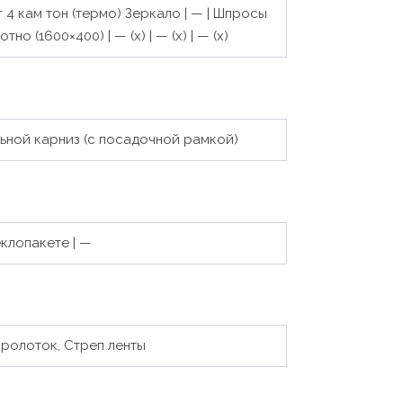
 4 кам тон (термо) Зеркало | — | Шпросы
но (1600×400) | — (x) | — (x) | — (x)
льной карниз (с посадочной рамкой)
еклопакете | —
фролоток, Стреп ленты