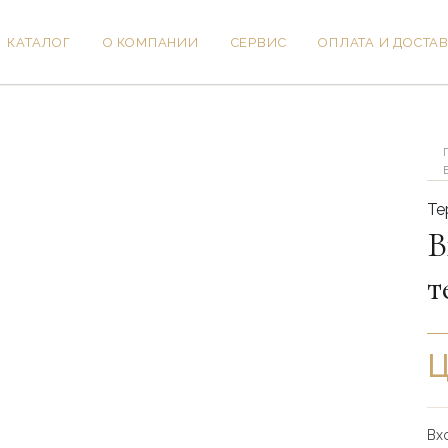
КАТАЛОГ
О КОМПАНИИ
СЕРВИС
ОПЛАТА И ДОСТА
Ко
то
Вх
дв
с
те
Те
Бе
В
т
Ц
Вх