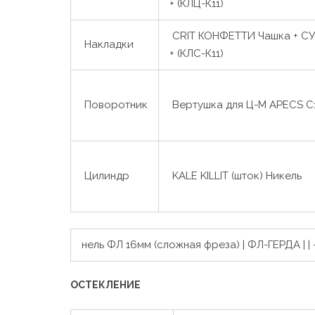
+ (КЛЦ-К11)
CRIT КОНФЕТТИ Чашка + СУВ
Накладки
+ (КЛС-К11)
Поворотник
Вертушка для Ц-М APECS C
Цилиндр
KALE KILLIT (шток) Никель
нель ФЛ 16мм (сложная фреза) | ФЛ-ГЕРДА | | —
ОСТЕКЛЕНИЕ