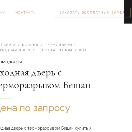
ВКА
КОНТАКТЫ
ЗАКАЗАТЬ БЕСПЛАТНЫЙ ЗАМЕР
личество
вара
одная
ерь
ГЛАВНАЯ
/
КАТАЛОГ
/
ТЕРМОДВЕРИ
/
ВХОДНАЯ ДВЕРЬ С ТЕРМОРАЗРЫВОМ БЕШАН
рморазрывом
рмодвери
шан
ходная дверь с
ерморазрывом Бешан
ена по запросу
одная дверь с терморазрывом Бешан купить ⚡️