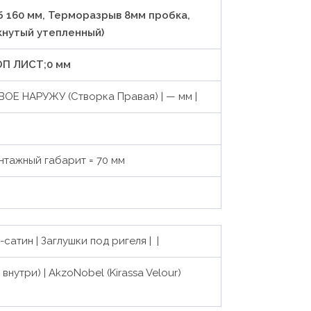
об 160 мм, Терморазрыв 8мм пробка,
кнутый утепленный)
ДОП ЛИСТ;0 мм
ОЕ НАРУЖУ (Створка Правая) |
—
мм |
нтажный габарит = 70 мм
сатин | Заглушки под ригеля | |
внутри) | AkzoNobel (Kirassa Velour)