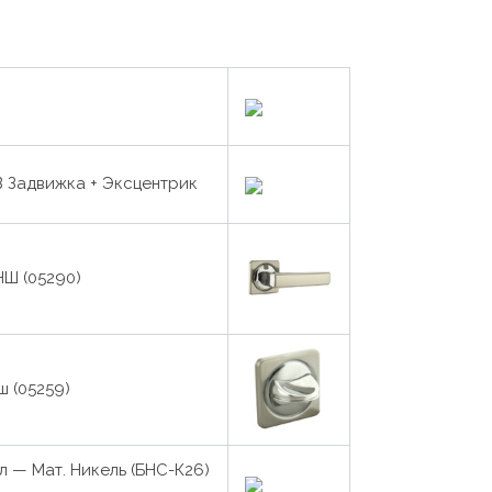
В Задвижка + Эксцентрик
Ш (05290)
ш (05259)
 — Мат. Никель (БНС-К26)