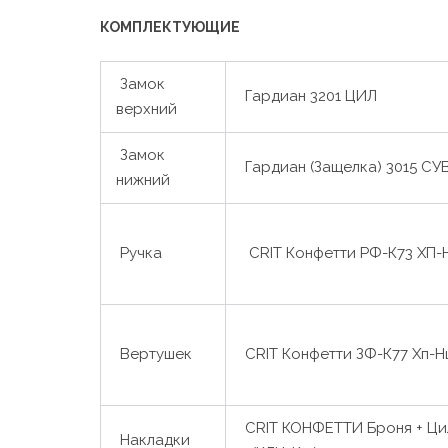
КОМПЛЕКТУЮЩИЕ
Замок
Гардиан 3201 ЦИЛ
верхний
Замок
Гардиан (Защелка) 3015 СУ
нижний
Ручка
CRIT Конфетти РФ-К73 ХП-Н
Вертушек
CRIT Конфетти ЗФ-К77 Хп-Н
CRIT КОНФЕТТИ Броня + Цил
Накладки