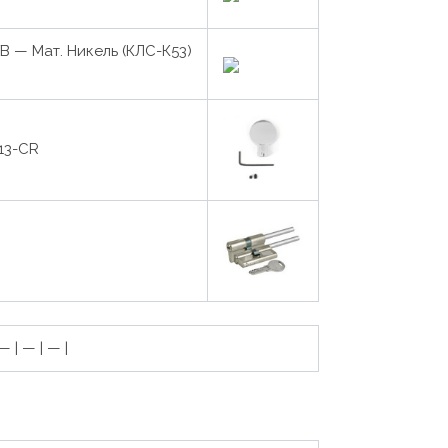
 — Мат. Никель (КЛС-К53)
13-CR
 | — | — |